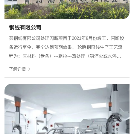
钢线有限公司
某钢线有限公司处理闪断项目于2021年8月份竣工，闪断设
备运行至今，完全达到预期效果。 轮胎钢帘线生产工艺流
程为：原材料（盘条）---粗拉---热处理（铅淬火或水浴
等）---细拉等过程
了解详情